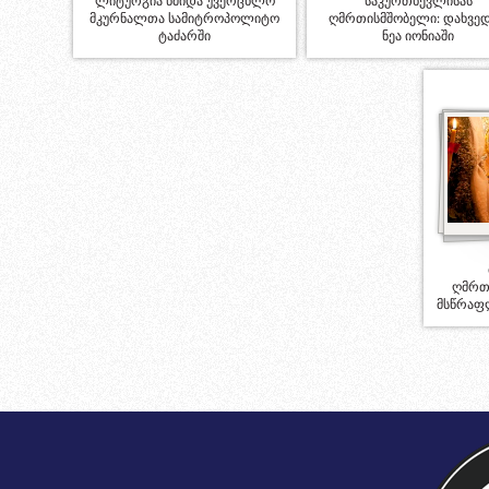
ლიტურგია წმიდა უვერცხლო
საკურთხევლისას
მკურნალთა სამიტროპოლიტო
ღმრთისმშობელი: დახვე
ტაძარში
ნეა იონიაში
ღმრთ
მსწრაფ