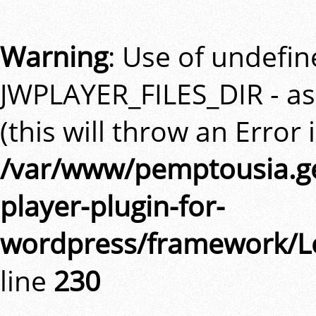
Warning
: Use of undefi
JWPLAYER_FILES_DIR - a
(this will throw an Error 
/var/www/pemptousia.ge
player-plugin-for-
wordpress/framework/L
line
230