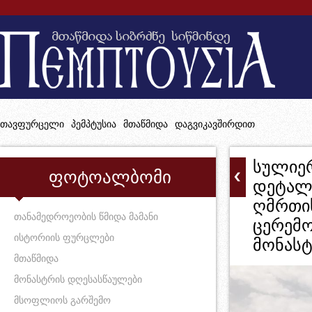
თავფურცელი
პემპტუსია
მთაწმიდა
დაგვიკავშირდით
სულიე
ფოტოალბომი
დეტალე
ღმრთი
თანამედროეობის წმიდა მამანი
ცერემო
ისტორიის ფურცლები
მონასტ
მთაწმიდა
მონასტრის დღესასწაულები
მსოფლიოს გარშემო