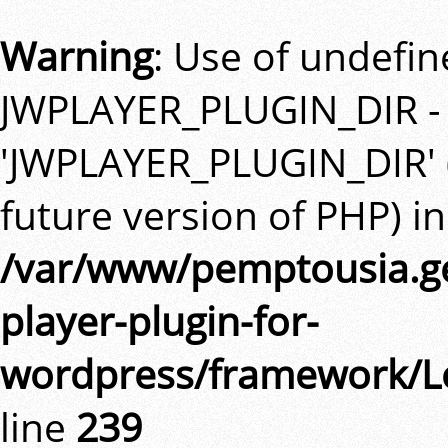
Warning
: Use of undefi
JWPLAYER_PLUGIN_DIR -
'JWPLAYER_PLUGIN_DIR' (t
future version of PHP) in
/var/www/pemptousia.ge
player-plugin-for-
wordpress/framework/L
line
239