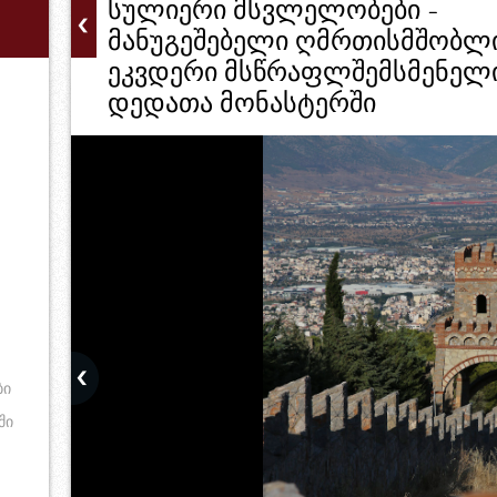
სულიერი მსვლელობები -
მანუგეშებელი ღმრთისმშობლ
ეკვდერი მსწრაფლშემსმენელ
დედათა მონასტერში
ბი
ში