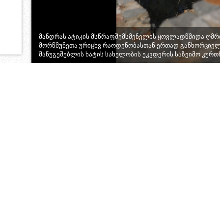
მანდრას ატიკის მსწრაფშემსმენელის ყოვლადწმიდა ღმ
მორწმუნეთა ურიცხვ რაოდენობასთან ერთად განხორცი
მანუგეშებლის ხატის სახელობის ეკვდერის საზეიმო კურთ
1
2
3
4
5
6
7
8
9
10
11
12
13
14
15
16
17
18
19
20
21
22
23
24
ბერი ეფრემის საუბარი
დეტალები მანუგეშებელი
ლარნაკას მაცხოვრის
ღმრთისმშობლის დახვედრის
სახელობის სამიტროპოლიტო
ცერემონიისა ეპანოსიფის წმიდა
ტაძარში
მონასტერში (კრეტა)