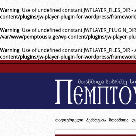
Warning
: Use of undefined constant JWPLAYER_FILES_DIR - a
content/plugins/jw-player-plugin-for-wordpress/framewor
Warning
: Use of undefined constant JWPLAYER_PLUGIN_DIR -
/var/www/pemptousia.ge/wp-content/plugins/jw-player-pl
Warning
: Use of undefined constant JWPLAYER_FILES_DIR - a
content/plugins/jw-player-plugin-for-wordpress/framewor
თავფურცელი
პემპტუსია
მთაწმიდა
დ