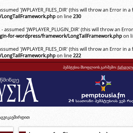
ssumed 'JWPLAYER_FILES_DIR' (this will throw an Error in a 
k/LongTailFramework.php
on line
230
 assumed 'JWPLAYER_PLUGIN_DIR' (this will throw an Error i
ugin-for-wordpress/framework/LongTailFramework.php
on l
ssumed 'JWPLAYER_FILES_DIR' (this will throw an Error in a 
k/LongTailFramework.php
on line
222
პემპტუსია მსოფლიოს გარშემო:
ქართული
აგვიკავშირდით