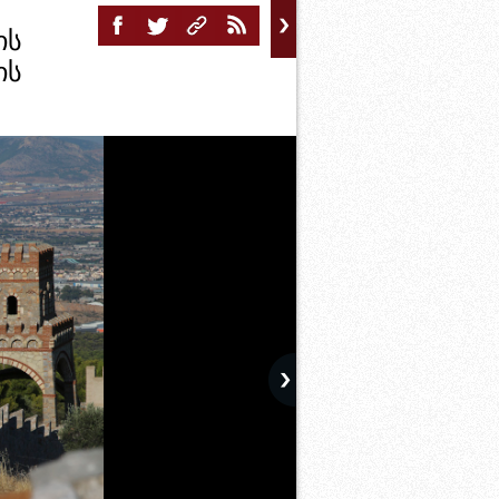
ის
ის