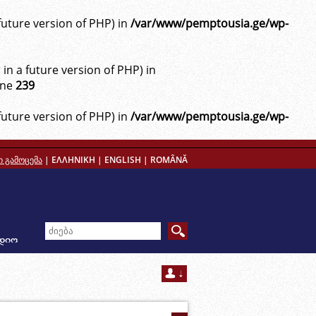
future version of PHP) in
/var/www/pemptousia.ge/wp-
n a future version of PHP) in
ine
239
future version of PHP) in
/var/www/pemptousia.ge/wp-
 გამოცემა
|
ΕΛΛΗΝΙΚΗ
|
ENGLISH
|
ROMÂNĂ