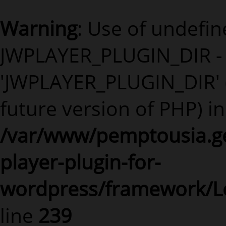
Warning
: Use of undefi
JWPLAYER_PLUGIN_DIR -
'JWPLAYER_PLUGIN_DIR' (t
future version of PHP) in
/var/www/pemptousia.ge
player-plugin-for-
wordpress/framework/L
line
239