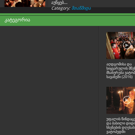
აუწყებ...
Category:
მთაწმიდა
კატეგორია
აღდგომისა და
სიყვარულის მწუ
მსახურება ვატო
სავანეში (2016)
უფალის წინდაც
და ბასილი დიდ
ხსენების დღესა
ვატოპედში