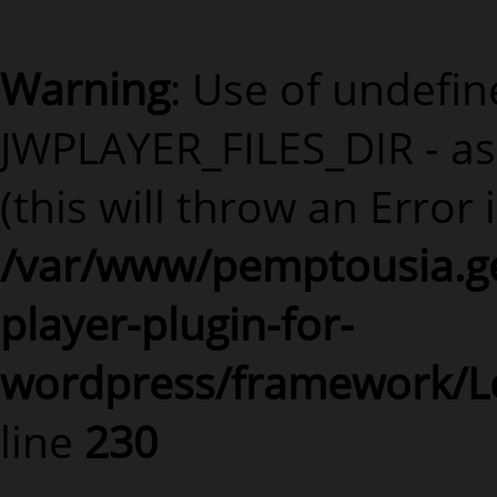
Warning
: Use of undefi
JWPLAYER_FILES_DIR - a
(this will throw an Error 
/var/www/pemptousia.ge
player-plugin-for-
wordpress/framework/L
line
230