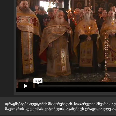
ფრაგმებტები აღდგომის მსახურებიდან. სიყვარულის მწუხრი - აღ
მაცხოვრის აღდგომას. ვატოპედის სავანეში ეს ტრადიცია დღეს